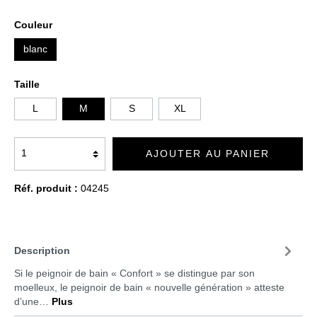
Couleur
blanc
Taille
L
M
S
XL
AJOUTER AU PANIER
Réf. produit :
04245
Description
Si le peignoir de bain « Confort » se distingue par son
moelleux, le peignoir de bain « nouvelle génération » atteste
d’une…
Plus