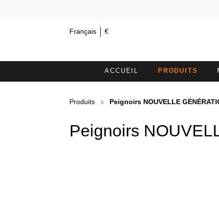
Français
€
ACCUEIL
PRODUITS
LA SERVIETTE MINI 30X15
SE
Produits
Peignoirs NOUVELLE GÉNÉRATI
BANDEAU COSMÉTIQUE
S
Peignoirs NOUVEL
DRAPS DE BAIN
M
HOUSSES DE TABLE SANS
P
OUVERTURE FACIALE
PARÉOS
C