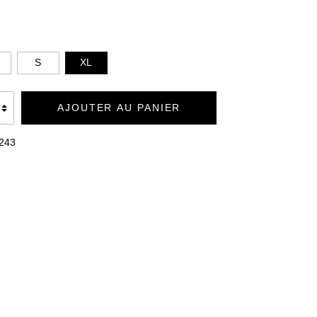
PLAIDS CASHMERE FEELING
S
XL
AJOUTER AU PANIER
243