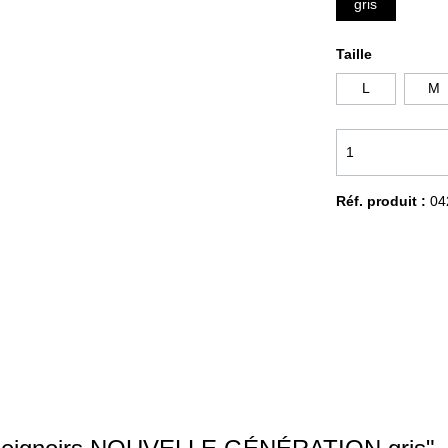
gris
LAIDS CORD OPTIK
PLAIDS FOURRURE
Taille
L
M
HIFFONS DE POLISSAGE
SALE %
Réf. produit :
04