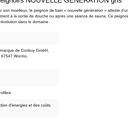
t "Peignoirs NOUVELLE GÉNÉRATION gris"
ar son moelleux, le peignoir de bain « nouvelle génération » atteste d’
éalement à la sortie de douche ou après une séance de sauna. Ce peigno
 révolution dans le domaine.
ne marque de Conbuy GmbH,
, 67547 Worms,
rofibre
tion d'énergies et des coûts