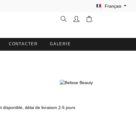
Français
CONTACTER
GALERIE
GANTS DE TOILETTE
CAPES DE COIFFURE / TEINDRE
DES TABLIERS
HOUSSES DE TABLE AVEC
OUVERTURE FACIALE
isponible, délai de livraison 2-5 jours
PEIGNOIRS DUO SOFT
PLAIDS PREMIUM