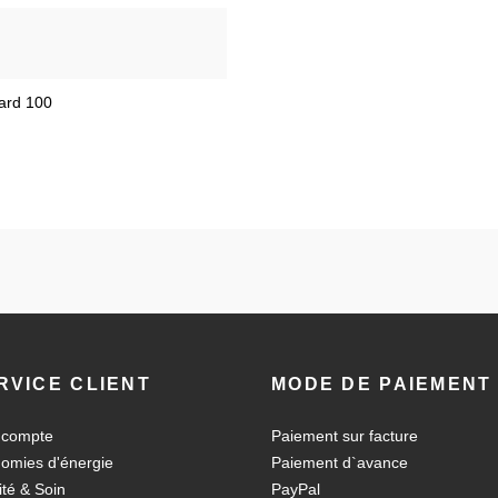
dard 100
RVICE CLIENT
MODE DE PAIEMENT
 compte
Paiement sur facture
omies d'énergie
Paiement d`avance
ité & Soin
PayPal