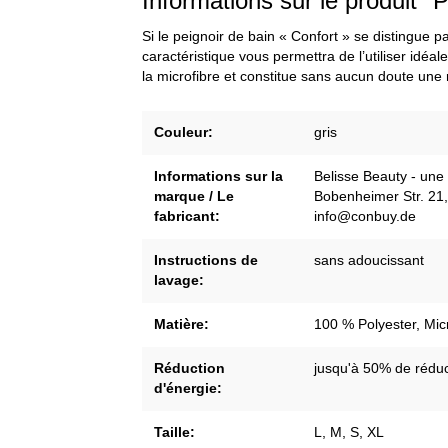
Informations sur le produi
Si le peignoir de bain « Confort » se distingue p
caractéristique vous permettra de l’utiliser id
la microfibre et constitue sans aucun doute une
Couleur:
gris
Informations sur la
Belisse Beauty - u
marque / Le
Bobenheimer Str. 21
fabricant:
info@conbuy.de
Instructions de
sans adoucissant
lavage:
Matière:
100 % Polyester, Mic
Réduction
jusqu'à 50% de réduc
d'énergie:
Taille:
L
, M
, S
, XL