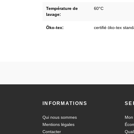
Température de
60°C
lavage:
Öko-tex:
certifié öko-tex stan
INFORMATIONS
SE
Qui nous sommes
Mon
Mentions légales
Écon
Contacter
Qual