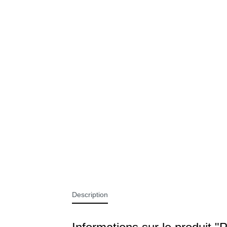
PLAIDS PREMIUM CASHMERE
P
FEELING
COUSSINS
C
Description